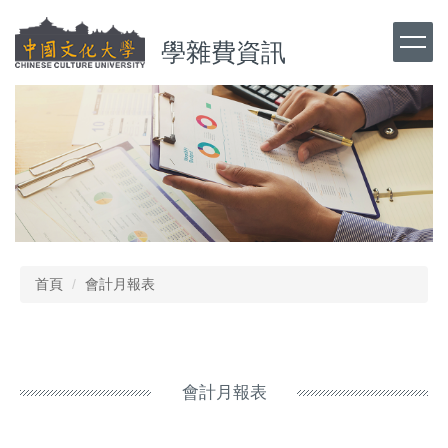
跳
到
學雜費資訊
主
要
內
容
區
首頁
會計月報表
會計月報表